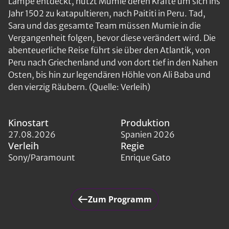
Lampe entdeckt, nutzt Mumie deren Kräfte um sich ins
Jahr 1502 zu katapultieren, nach Paititi in Peru. Tad,
Sara und das gesamte Team müssen Mumie in die
Vergangenheit folgen, bevor diese verändert wird. Die
abenteuerliche Reise führt sie über den Atlantik, von
Peru nach Griechenland und von dort tief in den Nahen
Osten, bis hin zur legendären Höhle von Ali Baba und
den vierzig Räubern. (Quelle: Verleih)
Kinostart
Produktion
27.08.2026
Spanien 2026
Verleih
Regie
Sony/Paramount
Enrique Gato
Zum Programm